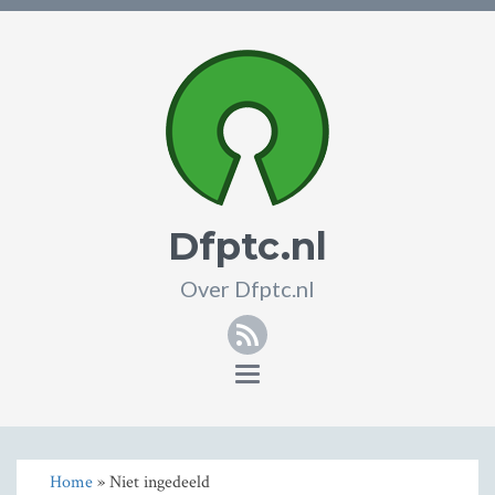
Dfptc.nl
Over Dfptc.nl
RSS
Toggle
navigation
Home
» Niet ingedeeld