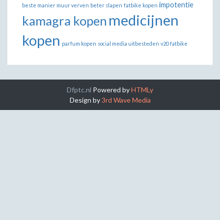
impotentie
beste manier muur verven
beter slapen
fatbike kopen
medicijnen
kamagra kopen
kopen
parfum kopen
social media uitbesteden
v20 fatbike
Dfptc.nl
Powered by
HTMLy
Design by
3rd Wave Media