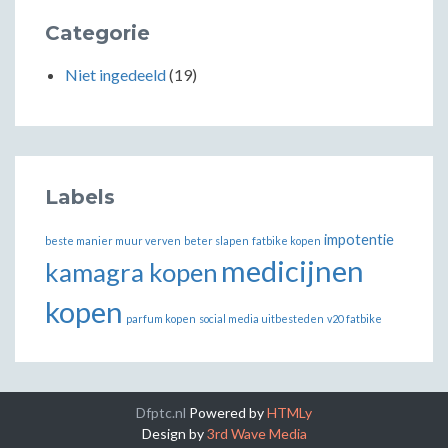
Categorie
Niet ingedeeld
(19)
Labels
impotentie
beste manier muur verven
beter slapen
fatbike kopen
medicijnen
kamagra kopen
kopen
parfum kopen
social media uitbesteden
v20 fatbike
Dfptc.nl
Powered by
HTMLy
Design by
3rd Wave Media